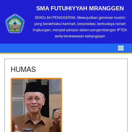
SMA FUTUHIYYAH MRANGGEN
SEKOLAH PENGGERAK, Mewujudkan generasi muslim
yang berakhlakul karimah, berprestasi, berbudaya ramah
lingkungan, menjadi pelopor dalam pengembangan IPTEK
serta berwawasan kebangsaan
HUMAS