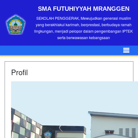
SMA FUTUHIYYAH MRANGGEN
SEKOLAH PENGGERAK, Mewujudkan generasi muslim
yang berakhlakul karimah, berprestasi, berbudaya ramah
lingkungan, menjadi pelopor dalam pengembangan IPTEK
serta berwawasan kebangsaan
Profil