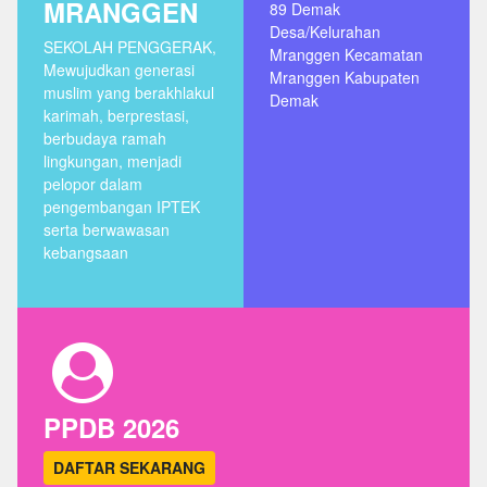
MRANGGEN
89 Demak
Desa/Kelurahan
SEKOLAH PENGGERAK,
Mranggen Kecamatan
Mewujudkan generasi
Mranggen Kabupaten
muslim yang berakhlakul
Demak
karimah, berprestasi,
berbudaya ramah
lingkungan, menjadi
pelopor dalam
pengembangan IPTEK
serta berwawasan
kebangsaan
PPDB 2026
DAFTAR SEKARANG